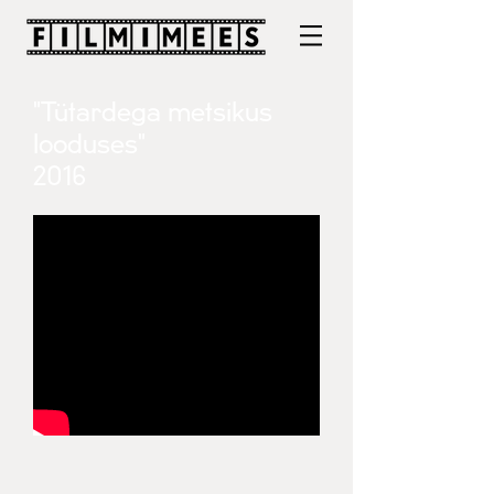
"Tütardega metsikus
looduses"
2016