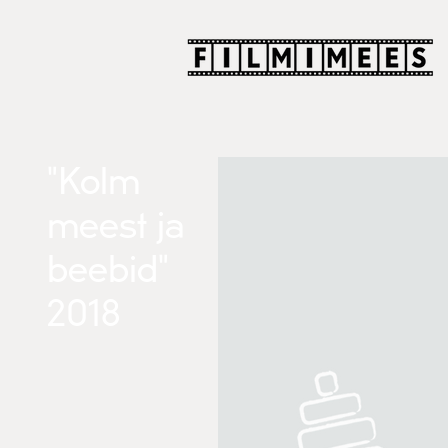
"Kolm
meest ja
beebid"
2018